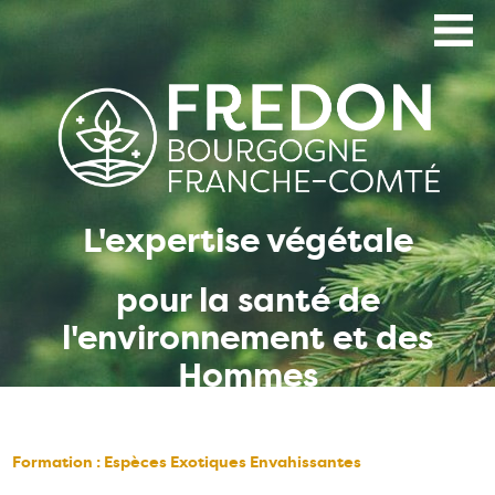
Aller
au
contenu
principal
L'expertise végétale
pour la santé de
l'environnement et des
Hommes
Formation : Espèces Exotiques Envahissantes