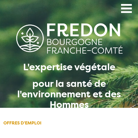
Aller
au
contenu
principal
L'expertise végétale
pour la santé de
l'environnement et des
Hommes
OFFRES D'EMPLOI