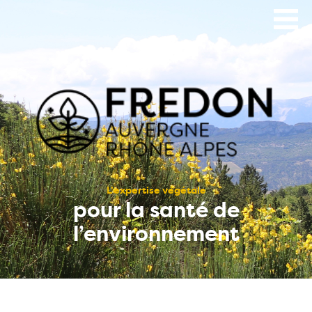
Aller
au
contenu
principal
L’expertise végétale
pour la santé de
l’environnement