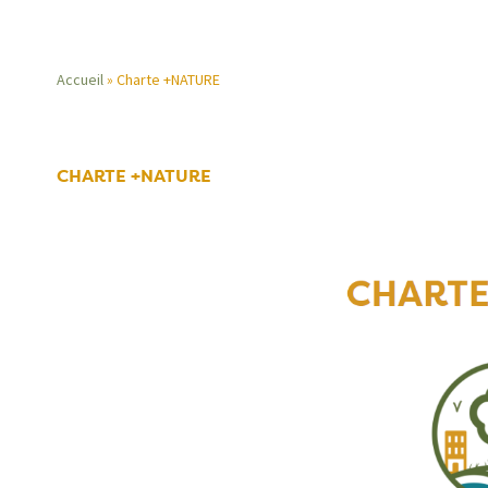
Accueil
Charte +NATURE
Fil
d'Ariane
CHARTE +NATURE