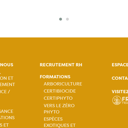
-NOUS
RECRUTEMENT RH
ESPAC
,
FORMATIONS
CONTA
ON ET
tion
ARBORICULTURE
EMENT
CERTIBIOCIDE
VISITE
CE /
ale
Navigation
CERTIPHYTO
VERS LE ZÉRO
principale
SANCE
PHYTO
ATIONS
ESPÈCES
S ET
EXOTIQUES ET