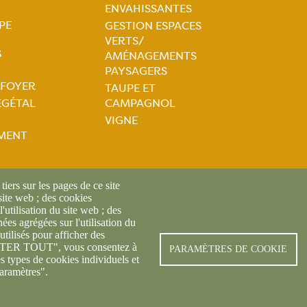
ENVAHISSANTES
PE
GESTION ESPACES
VERTS/
S
AMÉNAGEMENTS
PAYSAGERS
 FOYER
TAUPE ET
tion
ÉGÉTAL
CAMPAGNOL
VIGNE
ale
MENT
iers sur les pages de ce site
 site web ; des cookies
l'utilisation du site web ; des
es agrégées sur l'utilisation du
utilisés pour afficher des
CEPTER TOUT", vous consentez à
PARAMÈTRES DE COOKIE
© FREDON 2019 -
Mentions légales
es types de cookies individuels et
aramètres".