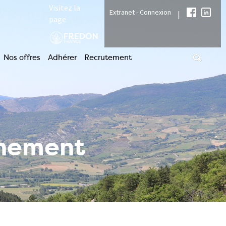
Visitez la
Extranet - Connexion
|
page
Nos offres
Adhérer
Recrutement
nnement