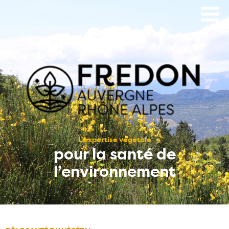
Aller
au
contenu
principal
L’expertise végétale
pour la santé de
l’environnement