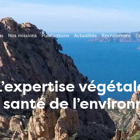
us
Nos missions
Publications
Actualités
Recrutement
C
ion
le
L’expertise végétal
a santé de l’enviro