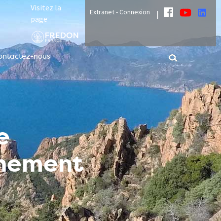
Visitez la
Extranet - Connexion
|
page
ontactez-nous
e
nnement