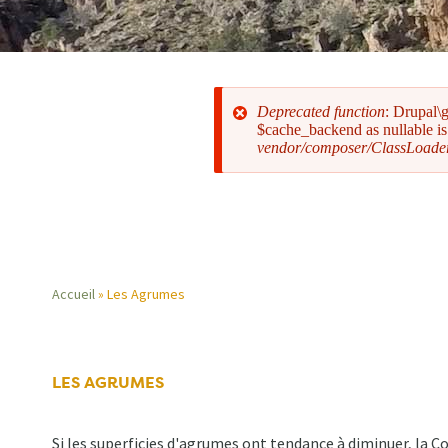
Deprecated function
: Drupal\
$cache_backend as nullable is 
vendor/composer/ClassLoade
Message
d'erreur
Accueil
Les Agrumes
Fil
d'Ariane
LES AGRUMES
Si les superficies d'agrumes ont tendance à diminuer, la 