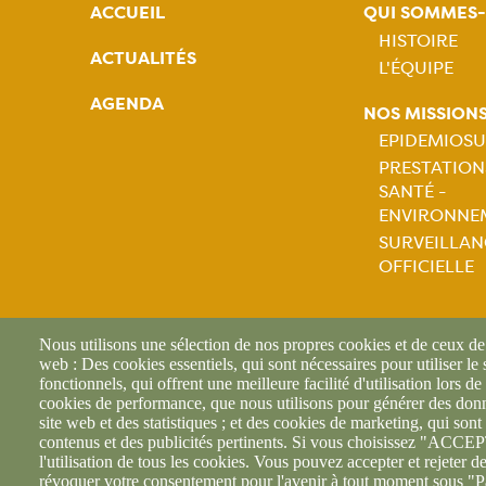
ACCUEIL
QUI SOMMES
HISTOIRE
ACTUALITÉS
L'ÉQUIPE
Naviga
AGENDA
NOS MISSION
princip
EPIDEMIOSU
PRESTATION
Naviga
SANTÉ -
ENVIRONNE
princip
SURVEILLAN
OFFICIELLE
Nous utilisons une sélection de nos propres cookies et de ceux de t
web : Des cookies essentiels, qui sont nécessaires pour utiliser le
fonctionnels, qui offrent une meilleure facilité d'utilisation lors de 
cookies de performance, que nous utilisons pour générer des donné
site web et des statistiques ; et des cookies de marketing, qui sont 
contenus et des publicités pertinents. Si vous choisissez "AC
l'utilisation de tous les cookies. Vous pouvez accepter et rejeter d
révoquer votre consentement pour l'avenir à tout moment sous "P