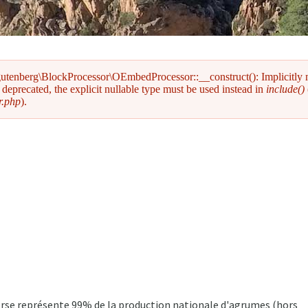
gutenberg\BlockProcessor\OEmbedProcessor::__construct(): Implicitly
deprecated, the explicit nullable type must be used instead in
include()
r.php
).
Corse représente 99% de la production nationale d'agrumes (hors