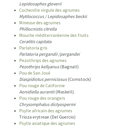
Lepidosaphes gloverii
Cochenille virgule des agrumes
Mytilococcus / Lepidosaphes beckii
Mineuse des agrumes
Phillocnistis citrella
Mouche méditerranéenne des fruits
Ceratitis capitata
Parlatoria gris
Parlatoria pergandii /pergandei
Pezothrips des agrumes
Pezothrips kellyanus
(Bagnall)
Pou de San José
Diaspidiotus perniciosus
(Comstock)
Pou rouge de Californie
Aonidiella aurantii
(Maskell).
Pou rouge des orangers
Chrysomphalus dictyospermi
Psylle africain des agrumes
Trioza erytreae (Del Guercio)
Psylle asiatique des agrumes