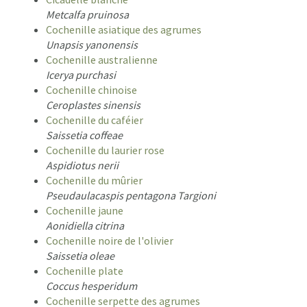
Metcalfa pruinosa
Cochenille asiatique des agrumes
Unapsis yanonensis
Cochenille australienne
Icerya purchasi
Cochenille chinoise
Ceroplastes sinensis
Cochenille du caféier
Saissetia coffeae
Cochenille du laurier rose
Aspidiotus nerii
Cochenille du mûrier
Pseudaulacaspis pentagona Targioni
Cochenille jaune
Aonidiella citrina
Cochenille noire de l'olivier
Saissetia oleae
Cochenille plate
Coccus hesperidum
Cochenille serpette des agrumes