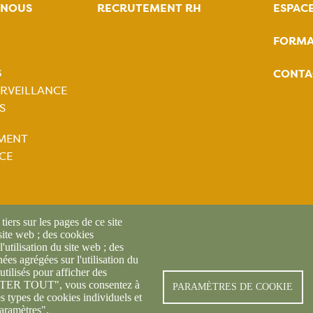
-NOUS
RECRUTEMENT RH
ESPAC
FORMA
tion
S
CONTA
ale
RVEILLANCE
S
tion
MENT
ale
CE
iers sur les pages de ce site
 site web ; des cookies
l'utilisation du site web ; des
es agrégées sur l'utilisation du
utilisés pour afficher des
CEPTER TOUT", vous consentez à
© FREDON 2024 -
Mentions l
PARAMÈTRES DE COOKIE
es types de cookies individuels et
aramètres".