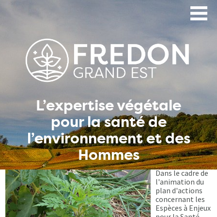
Aller
au
contenu
principal
L’expertise végétale
pour la santé de
l’environnement et des
Hommes
Dans le cadre de
l'animation du
plan d'actions
concernant les
Espèces à Enjeux
pour la Santé