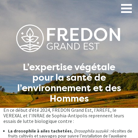
Aller
au
contenu
principal
L’expertise végétale
pour la santé de
l’environnement et des
Hommes
En ce début d’été 2024, FREDON Grand Est, l’AREFE, le
VEREXAL et l’INRAE de Sophia-Antipolis reprennent leurs
essais de lutte biologique contre :
La drosophile à ailes tachetées
,
Drosophila suzukii
: récoltes de
fruits cultivés et sauvages pour suivre l’installation de l’auxiliaire