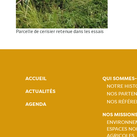
Parcelle de cerisier retenue dans les essais
ACCUEIL
QUI SOMMES
NOTRE HIST
ACTUALITÉS
NOS PARTEN
Naviga
NOS RÉFÉRE
AGENDA
princip
NOS MISSION
ENVIRONNE
ESPACES NO
AGRICOLES