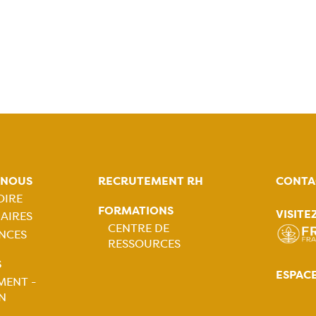
-NOUS
RECRUTEMENT RH
CONTA
OIRE
FORMATIONS
VISITE
AIRES
tion
CENTRE DE
NCES
RESSOURCES
ale
Navigation
S
ESPAC
MENT -
principale
N