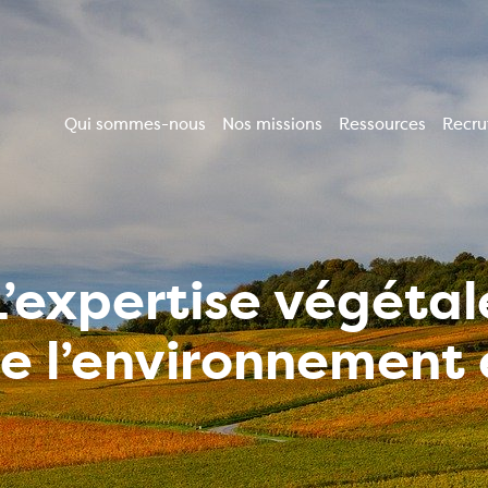
Qui sommes-nous
Nos missions
Ressources
Recr
Navigation
principale
L’expertise végétal
de l’environnemen