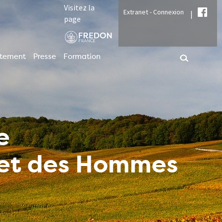
Visitez la
Extranet - Connexion
|
page
utement
Presse
Formation
e
t et des Hommes