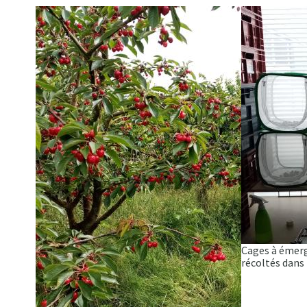
Cages à émerg
récoltés dans 