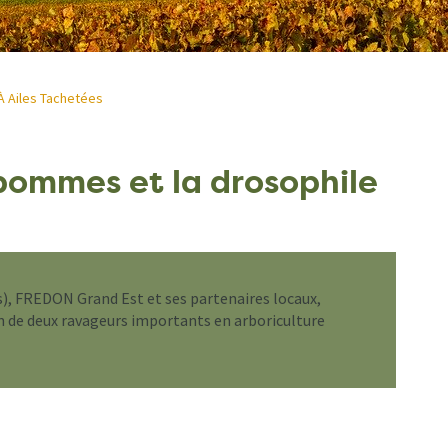
À Ailes Tachetées
 pommes et la drosophile
), FREDON Grand Est et ses partenaires locaux,
on de deux ravageurs importants en arboriculture