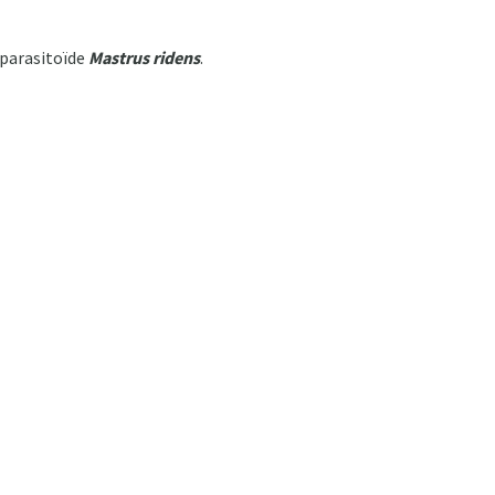
 parasitoïde
Mastrus ridens
.