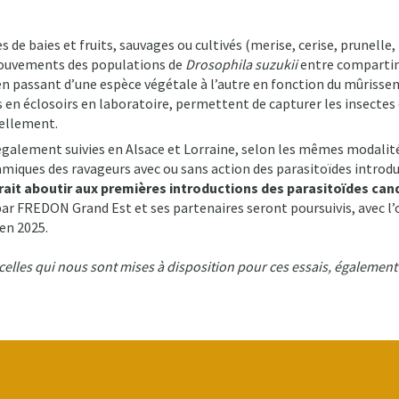
s de baies et fruits, sauvages ou cultivés (merise, cerise, prunelle
 mouvements des populations de
Drosophila suzukii
entre compartime
 en passant d’une espèce végétale à l’autre en fonction du mûrissem
 en éclosoirs en laboratoire, permettent de capturer les insectes 
rellement.
t également suivies en Alsace et Lorraine, selon les mêmes modalit
namiques des ravageurs avec ou sans action des parasitoïdes introdu
rait aboutir aux premières introductions des parasitoïdes can
ar FREDON Grand Est et ses partenaires seront poursuivis, avec l’obj
en 2025.
celles qui nous sont mises à disposition pour ces essais, également