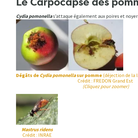
Le Carpocapse des pom
Cydia pomonella
s’attaque également aux poires et noyers.
Dégâts de
Cydia pomonella
sur pomme
(déjection de la l
Crédit : FREDON Grand Est
(Cliquez pour zoomer)
Mastrus ridens
Crédit : INRAE