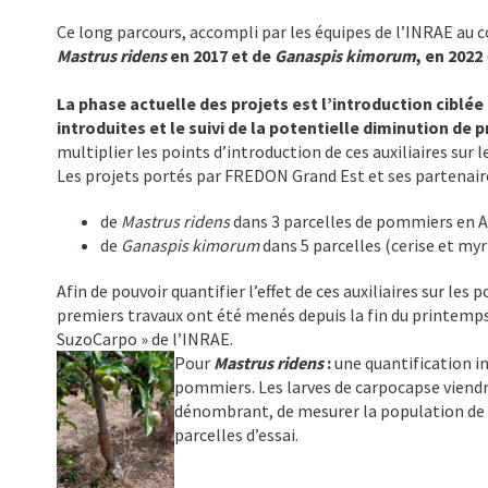
Ce long parcours, accompli par les équipes de l’INRAE au c
Mastrus ridens
en 2017 et de
Ganaspis kimorum
, en 2022
La phase actuelle des projets est l’introduction ciblée 
introduites et le suivi de la potentielle diminution de 
multiplier les points d’introduction de ces auxiliaires sur 
Les projets portés par FREDON Grand Est et ses partenaires 
de
Mastrus ridens
dans 3 parcelles de pommiers en A
de
Ganaspis kimorum
dans 5 parcelles (cerise et myr
Afin de pouvoir quantifier l’effet de ces auxiliaires sur les
premiers travaux ont été menés depuis la fin du printemps 
SuzoCarpo » de l’INRAE.
Pour
Mastrus ridens
:
une quantification in
pommiers. Les larves de carpocapse viendr
dénombrant, de mesurer la population de r
parcelles d’essai.