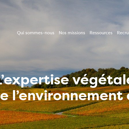
Qui sommes-nous
Nos missions
Ressources
Recr
Navigation
principale
L’expertise végétal
de l’environnemen