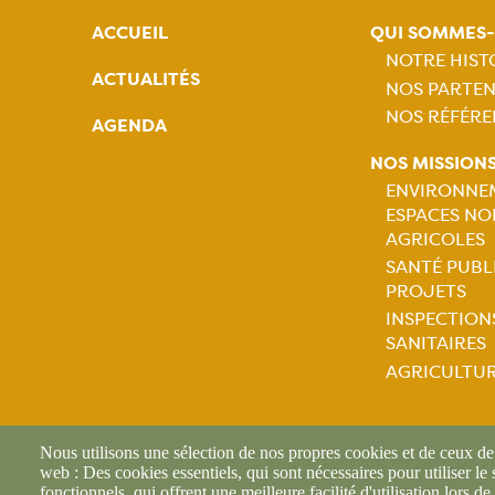
ACCUEIL
QUI SOMMES
NOTRE HIST
ACTUALITÉS
NOS PARTEN
Naviga
NOS RÉFÉRE
AGENDA
princip
NOS MISSION
ENVIRONNE
ESPACES NO
Naviga
AGRICOLES
SANTÉ PUBL
princip
PROJETS
INSPECTION
SANITAIRES
AGRICULTU
Nous utilisons une sélection de nos propres cookies et de ceux de t
web : Des cookies essentiels, qui sont nécessaires pour utiliser le
fonctionnels, qui offrent une meilleure facilité d'utilisation lors de 