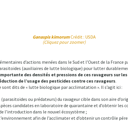
Ganaspis kimorum
Crédit : USDA
(Cliquez pour zoomer)
émentaires d’actions menées dans le Sud et l’Ouest de la France pa
rasitoïdes (auxiliaires de lutte biologique) pour lutter durablem
 importante des densités et pressions de ces ravageurs sur l
réduction de l’usage des pesticides contre ces ravageurs
.
sont dits de « lutte biologique par acclimatation ». Il s’agit ici :
(parasitoïdes ou prédateurs) du ravageur cible dans son aire d’orig
spèces candidates en laboratoire de quarantaine et d’obtenir les co
e l’introduction dans le nouvel écosystème ;
ns l’environnement afin de l’acclimater et d’obtenir un contrôle pé