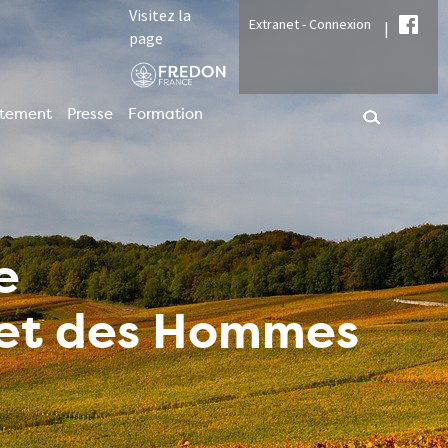
Visitez la
Extranet - Connexion
|
page
utement
Presse
Formation
e
t et des Hommes