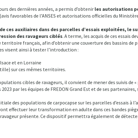
ours des dernières années, a permis d’obtenir
les autorisations p
(avis favorables de l’ANSES et autorisations officielles du Ministèr
de ces auxiliaires dans des parcelles d’essais exploitées, le s
pression des ravageurs ciblés
. A terme, les acquis de ces essais d
le territoire français, afin d’obtenir une couverture des bassins de
visent ainsi à tester l’introduction :
lsace et en Lorraine
tille) sur ces mêmes territoires.
 populations cibles de ravageurs, il convient de mener des suivis de «
2023 par les équipes de FREDON Grand Est et de ses partenaires, s
itiale des populations de carpocapse sur les parcelles d’essais à l
ont effectuer leur transformation en adulte dans ces bandes piège
avageur présente. Ce dispositif permettra également de détecter d