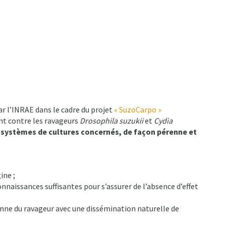
r l’INRAE dans le cadre du projet
« SuzoCarpo »
ent contre les ravageurs
Drosophila suzukii
et
Cydia
es systèmes de cultures concernés, de façon pérenne et
ine ;
nnaissances suffisantes pour s’assurer de l’absence d’effet
renne du ravageur avec une dissémination naturelle de