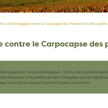
nt
Lutte Biologique Contre Le Carpocapse Des Pommes et La Drosophile 
ue contre le Carpocapse des
Développement en Lutte Biologique – Institut de Sophia Antipolis
isant à proposer une solution de lutte biologique pour la régulati
roduction et de nombreux traitements pour les contenir.