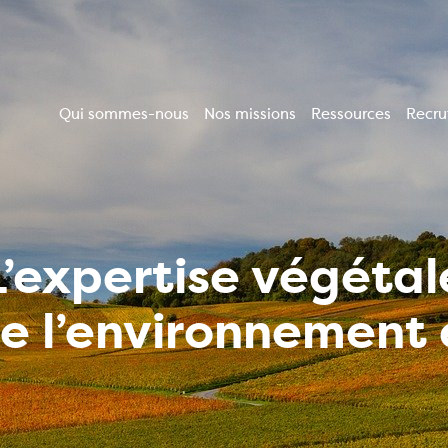
Qui sommes-nous
Nos missions
Ressources
Recr
Navigation
principale
L’expertise végétal
de l’environnemen