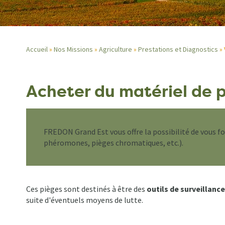
Accueil
Nos Missions
Agriculture
Prestations et Diagnostics
Fil
Acheter du matériel de 
d'Ariane
FREDON Grand Est vous offre la possibilité de vous f
phéromones, pièges chromatiques, etc.).
Ces pièges sont destinés à être des
outils de surveillance
suite d'éventuels moyens de lutte.