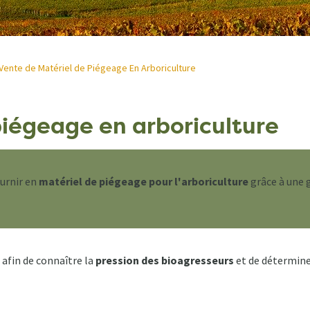
Vente de Matériel de Piégeage En Arboriculture
piégeage en arboriculture
ournir en
matériel de piégeage pour l'arboriculture
grâce à une 
afin de connaître la
pression des bioagresseurs
et de détermine