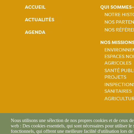
ACCUEIL
QUI SOMMES
NOTRE HIST
ACTUALITÉS
NOS PARTEN
Naviga
NOS RÉFÉRE
AGENDA
princip
NOS MISSION
ENVIRONNE
ESPACES NO
Naviga
AGRICOLES
SANTÉ PUBL
princip
PROJETS
INSPECTION
SANITAIRES
AGRICULTU
Nous utilisons une sélection de nos propres cookies et de ceux de t
web : Des cookies essentiels, qui sont nécessaires pour utiliser le
fonctionnels, qui offrent une meilleure facilité d'utilisation lors de 