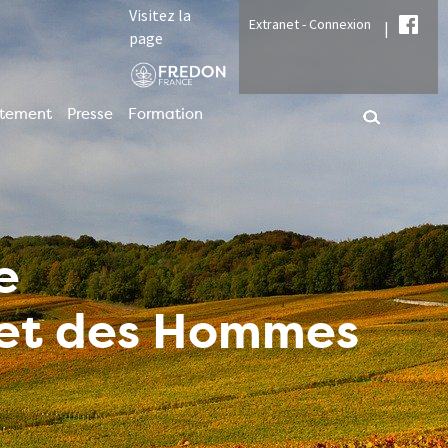
Visitez la
Extranet - Connexion
|
page
utement
Presse
Formation
e
t et des Hommes