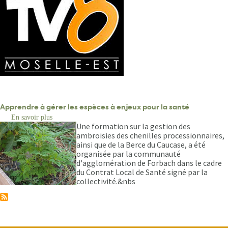
Apprendre à gérer les espèces à enjeux pour la santé
En savoir plus
sur
Une formation sur la gestion des
Apprendre
à
ambroisies des chenilles processionnaires,
gérer
ainsi que de la Berce du Caucase, a été
les
organisée par la communauté
espèces
d'agglomération de Forbach dans le cadre
à
du Contrat Local de Santé signé par la
enjeux
collectivité.&nbs
pour
la
santé