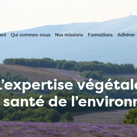
eil
Qui sommes-nous
Nos missions
Formations
Adhérer
vigation
incipale
L’expertise végétal
a santé de l’enviro