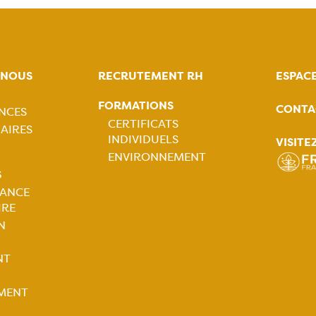
-NOUS
RECRUTEMENT RH
ESPAC
FORMATIONS
CONTA
NCES
tion
CERTIFICATS
AIRES
INDIVIDUELS
VISITE
ale
Navigation
ENVIRONNEMENT
S
principale
LANCE
IRE
tion
N
ale
NT
MENT