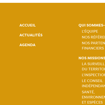
ACCUEIL
QUI SOMMES
L'ÉQUIPE
ACTUALITÉS
NOS RÉFÉRE
Naviga
NOS PARTEN
AGENDA
FINANCIERS
princip
NOS MISSION
LA SURVEIL
DU TERRITO
Naviga
L'INSPECTIO
LE CONSEIL
princip
INDÉPENDA
SANTÉ,
ENVIRONNE
ET ESPÈCES