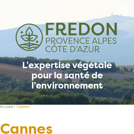
Aller
au
contenu
principal
L’expertise végétale
pour la santé de
l’environnement
Accueil
Cannes
Fil
Cannes
d'Ariane