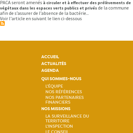
LA
PACA seront amenés
à circuler et à effectuer des prélèvements de
BACTÉRIE
de la commune
végétaux dans les espaces verts publics et privés
XYLELLA
afin de s’assurer de l’absence de la bactérie...
FASTIDIOSA
Voir l'article en suivant le lien ci-dessous
ACCUEIL
ACTUALITÉS
AGENDA
QUI SOMMES-NOUS
L'ÉQUIPE
NOS RÉFÉRENCES
Navigation
NOS PARTENAIRES
FINANCIERS
principale
NOS MISSIONS
LA SURVEILLANCE DU
TERRITOIRE
Navigation
L'INSPECTION
LE CONSEIL