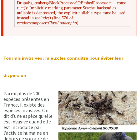
Drupal\gutenberg\BlockProcessor\OEmbedProcessor::__const
Message
ruct(): Implicitly marking parameter $cache_backend as
nullable is deprecated, the explicit nullable type must be used
instead in
include()
(line
576
of
d'erreur
vendor/composer/ClassLoader.php
).
Fourmis invasives : mieux les connaitre pour éviter leur
dispersion
Parmi plus de 200
espèces présentes en
France, il existe des
espèces invasives. On
dit d’une espèce qu’elle
est invasive quand elle
est introduite par
l’activité humaine en
dehors de son aire de