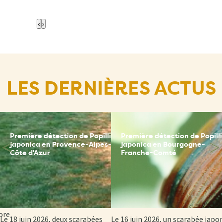
‹
›
LES DERNIÈRES ACTUS
Première détection de Popillia
Première détection de Popill
ce
japonica en Provence-Alpes-
japonica en Bourgogne-
Côte d'Azur
Franche-Comté
sion
 et
ore
Le 18 juin 2026, deux scarabées
Le 16 juin 2026, un scarabée japo