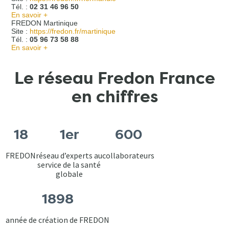
Tél. :
02 31 46 96 50
En savoir +
FREDON Martinique
Site :
https://fredon.fr/martinique
Tél. :
05 96 73 58 88
En savoir +
Le réseau Fredon France
en chiffres
18
1er
600
FREDON
réseau d’experts au
collaborateurs
service de la santé
globale
1898
année de création de FREDON