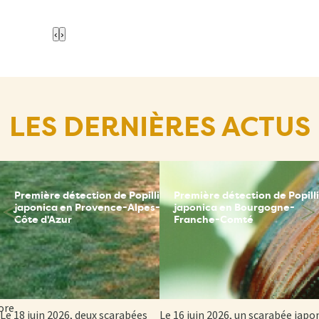
‹
›
LES DERNIÈRES ACTUS
Première détection de Popillia
Première détection de Popill
ce
japonica en Provence-Alpes-
japonica en Bourgogne-
Côte d'Azur
Franche-Comté
sion
 et
ore
Le 18 juin 2026, deux scarabées
Le 16 juin 2026, un scarabée japo