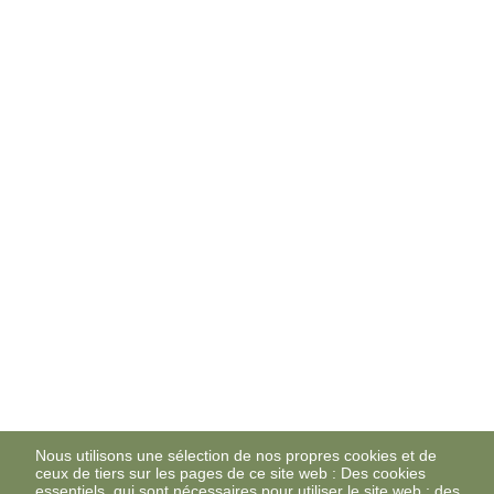
Nous utilisons une sélection de nos propres cookies et de
ceux de tiers sur les pages de ce site web : Des cookies
essentiels, qui sont nécessaires pour utiliser le site web ; des