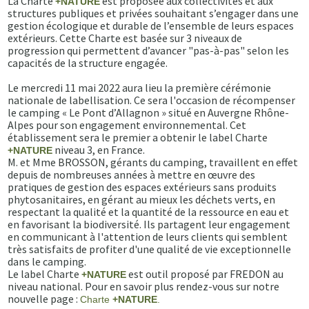
La Charte
est proposée aux collectivités et aux
+NATURE
structures publiques et privées souhaitant s’engager dans une
gestion écologique et durable de l’ensemble de leurs espaces
extérieurs. Cette Charte est basée sur 3 niveaux de
progression qui permettent d’avancer "pas-à-pas" selon les
capacités de la structure engagée.
Le mercredi 11 mai 2022 aura lieu la première cérémonie
nationale de labellisation. Ce sera l'occasion de récompenser
le camping « Le Pont d’Allagnon » situé en Auvergne Rhône-
Alpes pour son engagement environnemental. Cet
établissement sera le premier a obtenir le label Charte
niveau 3, en France.
+NATURE
M. et Mme BROSSON, gérants du camping, travaillent en effet
depuis de nombreuses années à mettre en œuvre des
pratiques de gestion des espaces extérieurs sans produits
phytosanitaires, en gérant au mieux les déchets verts, en
respectant la qualité et la quantité de la ressource en eau et
en favorisant la biodiversité. Ils partagent leur engagement
en communicant à l'attention de leurs clients qui semblent
très satisfaits de profiter d'une qualité de vie exceptionnelle
dans le camping.
Le label Charte
est outil proposé par FREDON au
+NATURE
niveau national. Pour en savoir plus rendez-vous sur notre
nouvelle page :
Charte
+NATURE
.