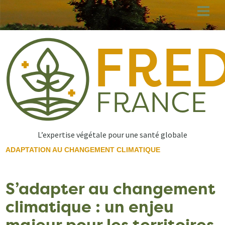
Aller
au
contenu
principal
L’expertise végétale pour une santé globale
ADAPTATION AU CHANGEMENT CLIMATIQUE
S’adapter au changement
climatique : un enjeu