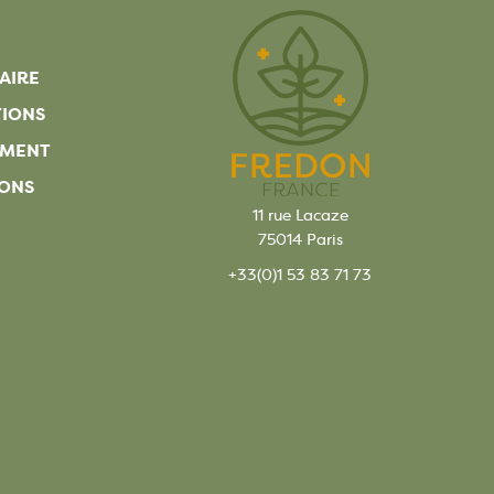
AIRE
TIONS
EMENT
ONS
11 rue Lacaze
75014 Paris
+33(0)1 53 83 71 73