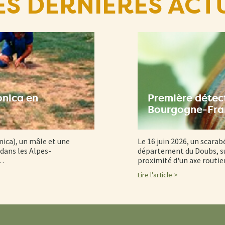
ES DERNIÈRES ACT
onica en
Première détect
Bourgogne-Fr
nica), un mâle et une
Le 16 juin 2026, un scarab
dans les Alpes-
département du Doubs, su
d…
proximité d'un axe routi
Lire l'article >