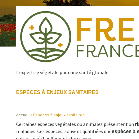
Aller
au
contenu
principal
L’expertise végétale pour une santé globale
ESPÈCES À ENJEUX SANITAIRES
Qui sommes nous ?
Nos missions
Publications
Navigation
Accueil
Espèces à enjeux sanitaires
principale
Certaines espèces végétales ou animales présentent un
r
Fil
maladies. Ces espèces, souvent qualifiées d’
« espèces à e
sols et le réchauffement climatique.