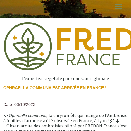
Aller
au
contenu
principal
L’expertise végétale pour une santé globale
OPHRAELLA COMMUNA EST ARRIVÉE EN FRANCE !
Date: 03/10/2023
📣
, la chrysomèle qui mange de l'Ambroisie
Ophraella communa
à feuilles d'armoise a été observée en France, à Lyon ! 🌿 🐛
L'Observatoire des ambroisies piloté par FREDON France s'est