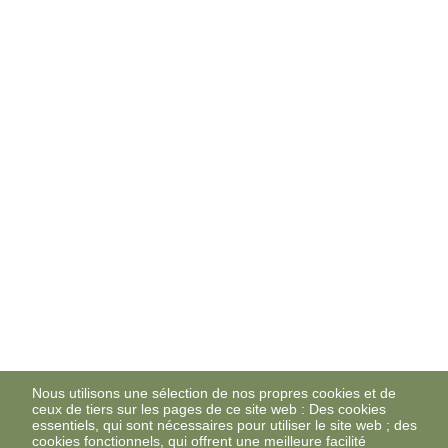
Nous utilisons une sélection de nos propres cookies et de
ceux de tiers sur les pages de ce site web : Des cookies
essentiels, qui sont nécessaires pour utiliser le site web ; des
cookies fonctionnels, qui offrent une meilleure facilité