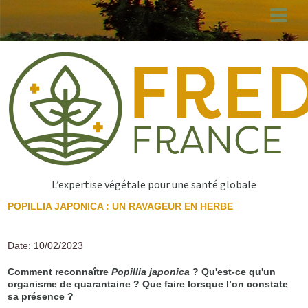
Aller
au
contenu
principal
L’expertise végétale pour une santé globale
POPILLIA JAPONICA : UN RAVAGEUR EN HERBE
Date: 10/02/2023
Comment reconnaître
Popillia japonica
? Qu'est-ce qu'un
organisme de quarantaine ? Que faire lorsque l’on constate
sa présence ?