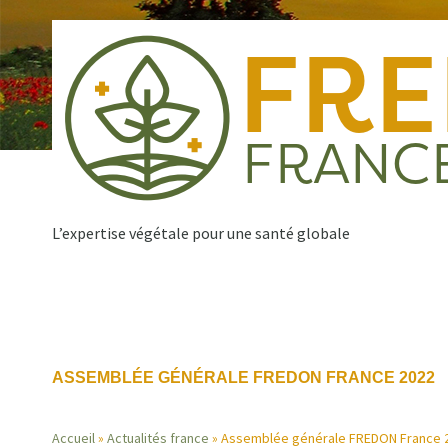
Aller
au
contenu
principal
L’expertise végétale pour une santé globale
Qui sommes nous ?
Nos missions
Publications
Navigation
ASSEMBLÉE GÉNÉRALE FREDON FRANCE 2022
principale
Accueil
Actualités france
Assemblée générale FREDON France 