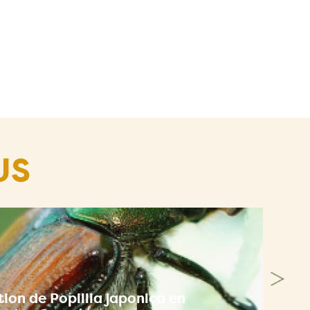
US
ion de Popillia japonica en