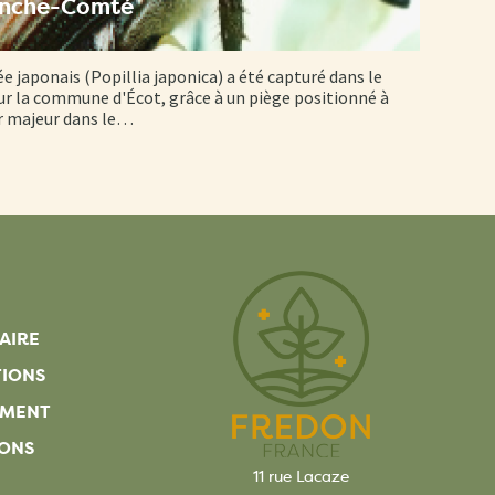
anche-Comté
ée japonais (Popillia japonica) a été capturé dans le
r la commune d'Écot, grâce à un piège positionné à
er majeur dans le…
AIRE
TIONS
EMENT
ONS
11 rue Lacaze