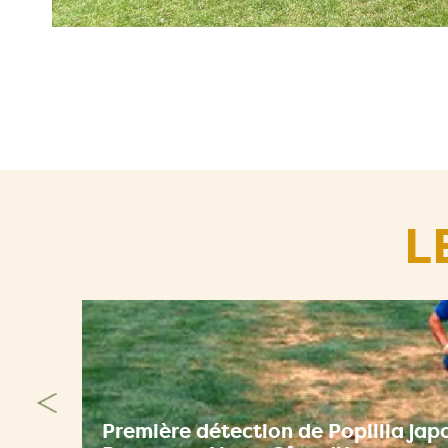
L
Première détection de Popillia jap