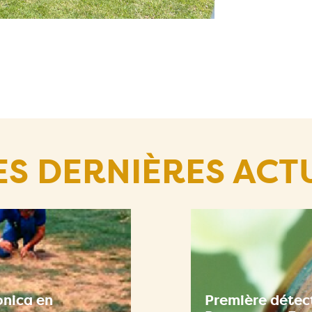
ES DERNIÈRES ACT
onica en
Première détect