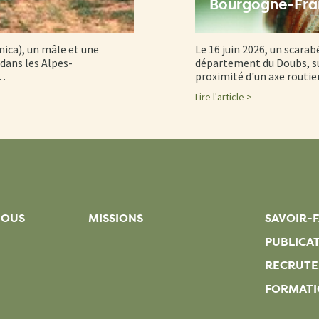
Bourgogne-Fr
nica), un mâle et une
Le 16 juin 2026, un scarab
dans les Alpes-
département du Doubs, su
d…
proximité d'un axe routi
Lire l'article >
NOUS
MISSIONS
SAVOIR-F
PUBLICA
RECRUT
FORMATI