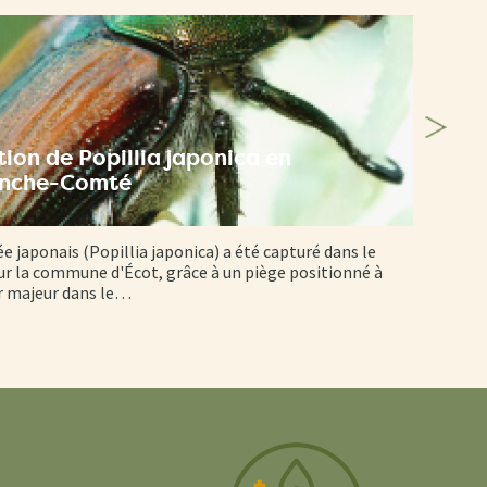
ion de Popillia japonica en
anche-Comté
ée japonais (Popillia japonica) a été capturé dans le
r la commune d'Écot, grâce à un piège positionné à
er majeur dans le…