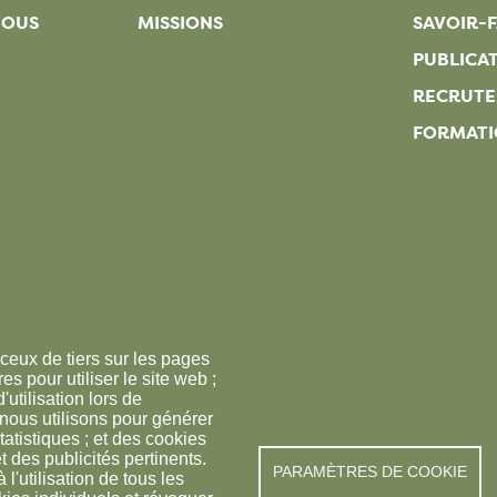
NOUS
MISSIONS
SAVOIR-F
PUBLICA
RECRUT
FORMATI
ceux de tiers sur les pages
s pour utiliser le site web ;
'utilisation lors de
 nous utilisons pour générer
tatistiques ; et des cookies
t des publicités pertinents.
PARAMÈTRES DE COOKIE
© FREDON 2019 -
Mention
utilisation de tous les