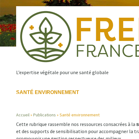
Aller
au
contenu
principal
L’expertise végétale pour une santé globale
SANTÉ ENVIRONNEMENT
Qui sommes nous ?
Nos missions
Publications
Navigation
Accueil
Publications
Santé environnement
principale
Cette rubrique rassemble nos ressources consacrées à la
s
Fil
et des supports de sensibilisation pour accompagner la tr
promouvoir une gestion respectueuse des milieux.