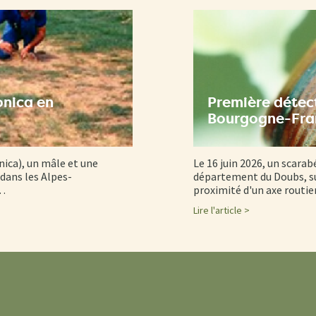
onica en
Première détect
Bourgogne-Fr
nica), un mâle et une
Le 16 juin 2026, un scarab
dans les Alpes-
département du Doubs, su
d…
proximité d'un axe routi
Lire l'article >