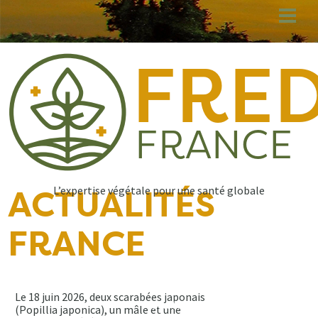
Aller
au
contenu
principal
L’expertise végétale pour une santé globale
ACTUALITÉS
FRANCE
Le 18 juin 2026, deux scarabées japonais
30.06.2026
(Popillia japonica), un mâle et une