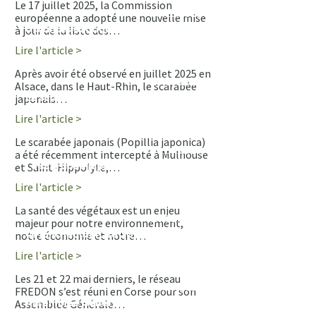
Le 17 juillet 2025, la Commission
03.10.2025
européenne a adopté une nouvelle mise
8 plantes exotiques envahissantes
à jour de la liste des…
ajoutées à la liste européenne
Lire l'article >
+
Après avoir été observé en juillet 2025 en
25.08.2025
Alsace, dans le Haut-Rhin, le scarabée
Le scarabée japonais (Popillia
japonais…
japonica) détecté à Genève
Lire l'article >
+
Le scarabée japonais (Popillia japonica)
07.07.2025
a été récemment intercepté à Mulhouse
Le scarabée japonais détecté en
et Saint-Hippolyte,…
Alsace : une première en France
Lire l'article >
+
La santé des végétaux est un enjeu
24.06.2025
majeur pour notre environnement,
#PlantHealth4Life 2025 : Agissons
notre économie et notre…
pour la santé des végétaux
Lire l'article >
+
Les 21 et 22 mai derniers, le réseau
02.06.2025
FREDON s’est réuni en Corse pour son
Assemblée Générale de FREDON
Assemblée Générale…
France en Corse