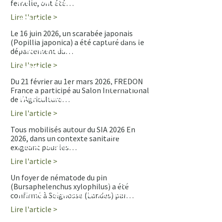
Première détection de Popillia
femelle, ont été…
japonica en Provence-Alpes-Côte
Lire l'article >
d'Azur
+
Le 16 juin 2026, un scarabée japonais
26.06.2026
(Popillia japonica) a été capturé dans le
Première détection de Popillia
département du…
japonica en Bourgogne-Franche-
Lire l'article >
Comté
+
Du 21 février au 1er mars 2026, FREDON
05.03.2026
France a participé au Salon International
Bilan du Salon de l'Agriculture 2026
de l’Agriculture…
Lire l'article >
+
Tous mobilisés autour du SIA 2026 En
11.02.2026
2026, dans un contexte sanitaire
Cap sur le Salon international de
exigeant pour les…
l'Agriculture
Lire l'article >
+
Un foyer de nématode du pin
05.11.2025
(Bursaphelenchus xylophilus) a été
Première détection du nématode du
confirmé à Seignosse (Landes) par…
pin en France
Lire l'article >
+