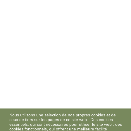
Nous utilisons une sélection de nos propres cookies et de
ceux de tiers sur les pages de ce site web : Des cookies
essentiels, qui sont nécessaires pour utiliser le site web ; des
cookies fonctionnels, qui offrent une meilleure facilité