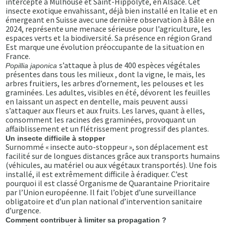
intercepté à Mulhouse et Saint-Hippolyte, en Alsace. Cet
insecte exotique envahissant, déjà bien installé en Italie et en
émergeant en Suisse avec une dernière observation à Bâle en
2024, représente une menace sérieuse pour l’agriculture, les
espaces verts et la biodiversité. Sa présence en région Grand
Est marque une évolution préoccupante de la situation en
France.
s’attaque à plus de 400 espèces végétales
Popillia japonica
présentes dans tous les milieux , dont la vigne, le maïs, les
arbres fruitiers, les arbres d’ornement, les pelouses et les
graminées. Les adultes, visibles en été, dévorent les feuilles
en laissant un aspect en dentelle, mais peuvent aussi
s’attaquer aux fleurs et aux fruits. Les larves, quant à elles,
consomment les racines des graminées, provoquant un
affaiblissement et un flétrissement progressif des plantes.
Un insecte difficile à stopper
Surnommé « insecte auto-stoppeur », son déplacement est
facilité sur de longues distances grâce aux transports humains
(véhicules, au matériel ou aux végétaux transportés). Une fois
installé, il est extrêmement difficile à éradiquer. C’est
pourquoi il est classé Organisme de Quarantaine Prioritaire
par l’Union européenne. Il fait l’objet d’une surveillance
obligatoire et d’un plan national d’intervention sanitaire
d’urgence.
Comment contribuer à limiter sa propagation ?