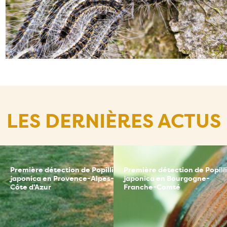
LES DERNIÈRES ACTUS
Première détection de Popillia
Première détection de Popill
ce
japonica en Provence-Alpes-
japonica en Bourgogne-
Côte d'Azur
Franche-Comté