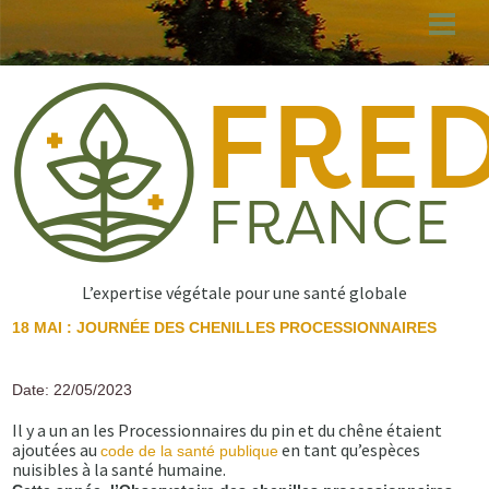
Aller
au
contenu
principal
L’expertise végétale pour une santé globale
18 MAI : JOURNÉE DES CHENILLES PROCESSIONNAIRES
Date: 22/05/2023
Il y a un an les Processionnaires du pin et du chêne étaient
ajoutées au
en tant qu’espèces
code de la santé publique
nuisibles à la santé humaine.