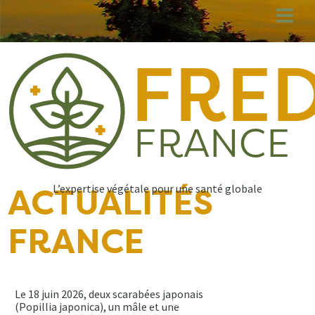
Aller
au
contenu
principal
L’expertise végétale pour une santé globale
ACTUALITÉS
FRANCE
Le 18 juin 2026, deux scarabées japonais
30.06.2026
(Popillia japonica), un mâle et une