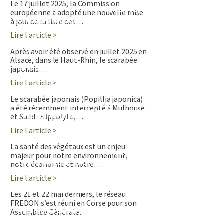
Le 17 juillet 2025, la Commission
03.10.2025
européenne a adopté une nouvelle mise
8 plantes exotiques envahissantes
à jour de la liste des…
ajoutées à la liste européenne
Lire l'article >
+
Après avoir été observé en juillet 2025 en
25.08.2025
Alsace, dans le Haut-Rhin, le scarabée
Le scarabée japonais (Popillia
japonais…
japonica) détecté à Genève
Lire l'article >
+
Le scarabée japonais (Popillia japonica)
07.07.2025
a été récemment intercepté à Mulhouse
Le scarabée japonais détecté en
et Saint-Hippolyte,…
Alsace : une première en France
Lire l'article >
+
La santé des végétaux est un enjeu
24.06.2025
majeur pour notre environnement,
#PlantHealth4Life 2025 : Agissons
notre économie et notre…
pour la santé des végétaux
Lire l'article >
+
Les 21 et 22 mai derniers, le réseau
02.06.2025
FREDON s’est réuni en Corse pour son
Assemblée Générale de FREDON
Assemblée Générale…
France en Corse