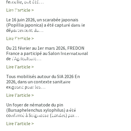
Première détection de Popillia
femelle, ont été…
japonica en Provence-Alpes-Côte
Lire l'article >
d'Azur
+
Le 16 juin 2026, un scarabée japonais
26.06.2026
(Popillia japonica) a été capturé dans le
Première détection de Popillia
département du…
japonica en Bourgogne-Franche-
Lire l'article >
Comté
+
Du 21 février au 1er mars 2026, FREDON
05.03.2026
France a participé au Salon International
Bilan du Salon de l'Agriculture 2026
de l’Agriculture…
Lire l'article >
+
Tous mobilisés autour du SIA 2026 En
11.02.2026
2026, dans un contexte sanitaire
Cap sur le Salon international de
exigeant pour les…
l'Agriculture
Lire l'article >
+
Un foyer de nématode du pin
05.11.2025
(Bursaphelenchus xylophilus) a été
Première détection du nématode du
confirmé à Seignosse (Landes) par…
pin en France
Lire l'article >
+