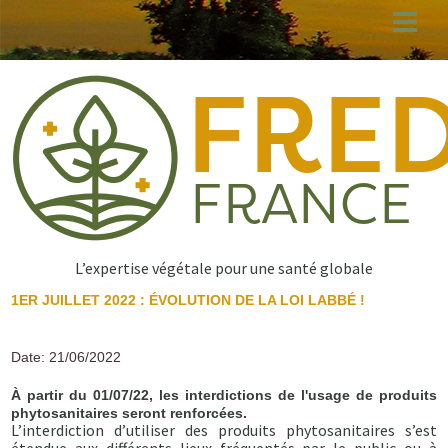
Aller
au
contenu
principal
L’expertise végétale pour une santé globale
1ER JUILLET 2022 : ÉVOLUTION DE LA LOI LABBÉ !
Date: 21/06/2022
À partir du 01/07/22, les interdictions de l'usage de produits
phytosanitaires seront renforcées.
L’interdiction d’utiliser des produits phytosanitaires s’est