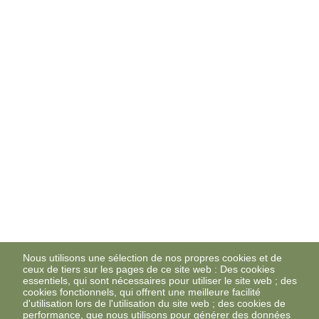
Nous utilisons une sélection de nos propres cookies et de
ceux de tiers sur les pages de ce site web : Des cookies
essentiels, qui sont nécessaires pour utiliser le site web ; des
cookies fonctionnels, qui offrent une meilleure facilité
d'utilisation lors de l'utilisation du site web ; des cookies de
performance, que nous utilisons pour générer des données