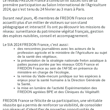
Le réseau FREDON France a connu un vif succès lors de sa
première participation au Salon International de l'Agriculture
2024, qui s'est tenu du 24 février au 3 mars à Paris.
Durant neuf jours, 45 membres de FREDON France ont
accueilli plus d'un millier de visiteurs sur son stand
pédagogique et interactif. Ils ont pu découvrir les missions du
réseau : surveillance du patrimoine végétal français, gestion
des espèces nuisibles, conseil et accompagnement.
Le SIA 2024 FREDON France, c'est aussi :
des rencontres journalières avec les acteurs de la
profession agricole et le ministère de l'Agriculture au sujet
de la santé des végétaux,
la présentation de la stratégie nationale frelon asiatique à
pattes jaunes portée par les réseaux GDS France et
FREDON France au sein de l'AFSE en présence du
ministère en charge de l'écologie,
la remise du Vade-mecum juridique sur les espèces à
enjeux pour la santé humaine à la Direction Générale de
la Santé,
la mise en lumière de l'activité Expérimentation des
FREDON agréées BPE et des Cliniques du Végétal®.
FREDON France se félicite de sa participation, une véritable
réussite qui a permis de renforcer sa visibilité, de consolider
son réseau et d'identifier de nouvelles opportunités de