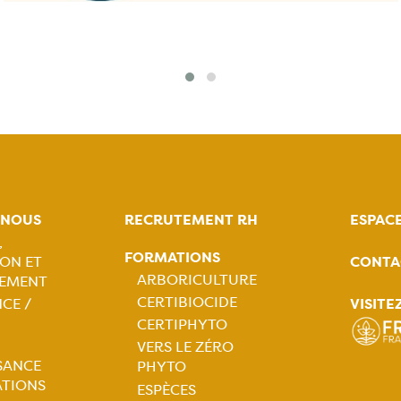
-NOUS
RECRUTEMENT RH
ESPAC
,
FORMATIONS
CONTA
ON ET
tion
ARBORICULTURE
EMENT
CERTIBIOCIDE
VISITE
CE /
ale
Navigation
CERTIPHYTO
VERS LE ZÉRO
principale
SANCE
PHYTO
ATIONS
ESPÈCES