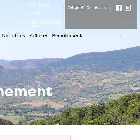
Visitez la
Extranet - Connexion
|
page
Nos offres
Adhérer
Recrutement
nnement