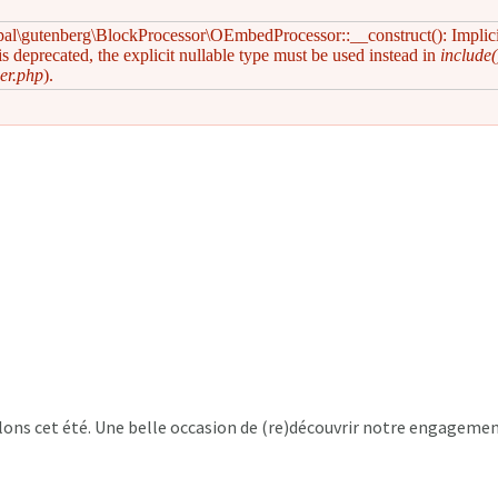
pal\gutenberg\BlockProcessor\OEmbedProcessor::__construct(): Implic
s deprecated, the explicit nullable type must be used instead in
include(
er.php
).
ns cet été. Une belle occasion de (re)découvrir notre engagement 