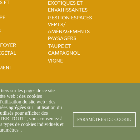
S ET
EXOTIQUES ET
ENVAHISSANTES
PE
GESTION ESPACES
VERTS/
S
AMÉNAGEMENTS
PAYSAGERS
 FOYER
TAUPE ET
tion
ÉGÉTAL
CAMPAGNOL
VIGNE
ale
MENT
iers sur les pages de ce site
 site web ; des cookies
l'utilisation du site web ; des
es agrégées sur l'utilisation du
utilisés pour afficher des
CEPTER TOUT", vous consentez à
PARAMÈTRES DE COOKIE
© FREDON 2019 -
Mentions légales
es types de cookies individuels et
aramètres".