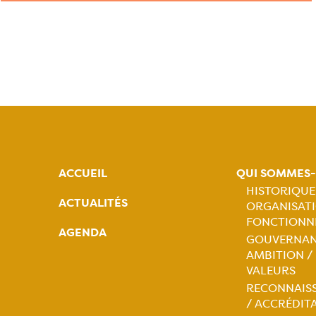
ACCUEIL
QUI SOMMES
HISTORIQUE
ACTUALITÉS
ORGANISATI
Naviga
FONCTIONN
AGENDA
GOUVERNAN
princip
AMBITION /
VALEURS
RECONNAIS
/ ACCRÉDIT