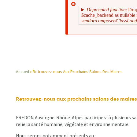
Deprecated function
: Dru
$cache_backend as nullable i
vendor/composer/ClassLoad
Message
d'erreur
Accueil
Retrouvez-nous Aux Prochains Salons Des Maires
Fil
d'Ariane
Retrouvez-nous aux prochains salons des maires
FREDON Auvergne-Rhône-Alpes participera à plusieurs salo
relie la santé humaine, végétale et environnementale.
Nous serons notamment présents au :