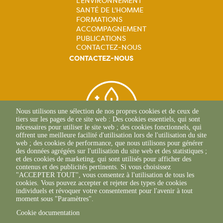
L'ENVIRONNEMENT
principale
SANTÉ DE L'HOMME
FORMATIONS
ACCOMPAGNEMENT
PUBLICATIONS
CONTACTEZ-NOUS
CONTACTEZ-NOUS
Nous utilisons une sélection de nos propres cookies et de ceux de
tiers sur les pages de ce site web : Des cookies essentiels, qui sont
nécessaires pour utiliser le site web ; des cookies fonctionnels, qui
offrent une meilleure facilité d'utilisation lors de l'utilisation du site
web ; des cookies de performance, que nous utilisons pour générer
des données agrégées sur l'utilisation du site web et des statistiques ;
et des cookies de marketing, qui sont utilisés pour afficher des
contenus et des publicités pertinents. Si vous choisissez
BEAUNE
"ACCEPTER TOUT", vous consentez à l'utilisation de tous les
03 80 25 95 45
cookies. Vous pouvez accepter et rejeter des types de cookies
ECOLE-VALENTIN
individuels et révoquer votre consentement pour l'avenir à tout
03 81 47 79 20
moment sous "Paramètres".
Cookie documentation