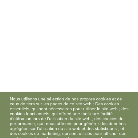
Nous utilisons une sélection de nos propres cookies et de
ceux de tiers sur les pages de ce site web : Des cookies
essentiels, qui sont nécessaires pour utiliser le site web ; des
cookies fonctionnels, qui offrent une meilleure facilité
d'utilisation lors de l'utilisation du site web ; des cookies de
performance, que nous utilisons pour générer des données
agrégées sur l'utilisation du site web et des statistiques ; et
des cookies de marketing, qui sont utilisés pour afficher des