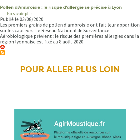
Pollen d'Ambroisie : le risque d'allergie se précise à Lyon
En savoir plus
sur
Publié le 03/08/2020
Pollen
d'Ambroisie
Les premiers grains de pollen d'ambroisie ont fait leur apparition
:
sur les capteurs. Le Réseau National de Surveillance
le
Aérobiologique prévient : le risque des premières allergies dans la
risque
région lyonnaise est fixé au 8 août 2020.
d'allergie
se
précise
à
Lyon
POUR ALLER PLUS LOIN