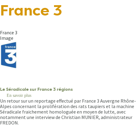
Fil
France 3
d'Ariane
France 3
Image
Le Séradicale sur France 3 régions
En savoir plus
sur
Un retour sur un reportage effectué par France 3 Auvergne Rhône-
Le
Séradicale
Alpes concernant la prolifération des rats taupiers et la machine
sur
Séradicale fraichement homologuée en moyen de lutte, avec
France
notamment une interview de Christian MUNIER, administrateur
3
FREDON.
régions