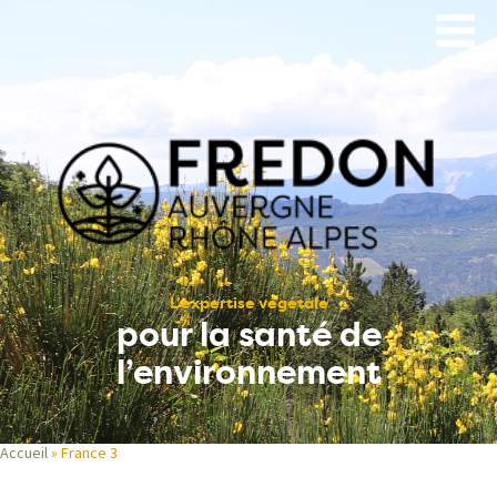
Aller
au
contenu
principal
L’expertise végétale
pour la santé de
l’environnement
Accueil
France 3