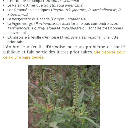
L’Herbe de la pampa (
Cortaderia selloana
)
Le Raisin d’Amérique (
Phytolacca americana
)
Les Renouées asiatiques (
Reynoutria japonica, R. sacchalinensis, R.
x-bohemica
)
La Vergerette du Canada (
Conyza Canadensis
)
La Vigne vierge (
Parthenocissus inserta
) à ne pas confondre avec
Parthenocissus quinquefolia
et
tricuspidata
qui sont de très bonnes
couvre-sol
L'Ambroisie à feuille d'Armoise (
Ambrosia artemisiifolia
), une lutte
prioritaire !
L’Ambroise à feuille d’Armoise pose un problème de santé
publique et fait partie des luttes prioritaires.
Elle dispose pour
cela d’une page dédiée.