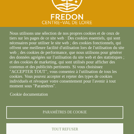
SITE D'ORLÉANS
Nous utilisons une sélection de nos propres cookies et de ceux de
13 Av. des Droits de
tiers sur les pages de ce site web : Des cookies essentiels, qui sont
l'Homme
nécessaires pour utiliser le site web ; des cookies fonctionnels, qui
45000 Orléans
offrent une meilleure facilité d'utilisation lors de l'utilisation du site
02 38 42 13 88 (Composer le
web ; des cookies de performance, que nous utilisons pour générer
canal 1)
des données agrégées sur l'utilisation du site web et des statistiques ;
et des cookies de marketing, qui sont utilisés pour afficher des
SITE DE CHAMBRAY-LÈS-
contenus et des publicités pertinents. Si vous choisissez
TOURS
"ACCEPTER TOUT", vous consentez à l'utilisation de tous les
9 ter Rue Augustin Fresnel
cookies. Vous pouvez accepter et rejeter des types de cookies
37170 Chambray-Les-Tours
individuels et révoquer votre consentement pour l'avenir à tout
02 47 66 27 66
moment sous "Paramètres".
Cookie documentation
PARAMÈTRES DE COOKIE
TOUT REFUSER