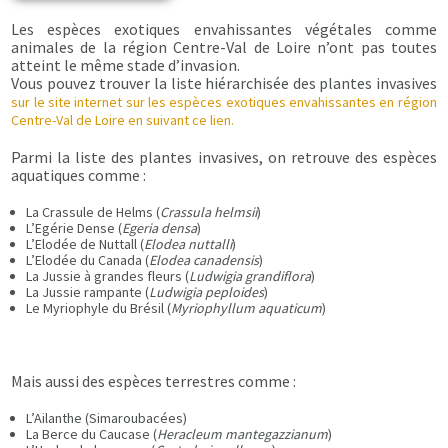
Les espèces exotiques envahissantes végétales comme
animales de la région Centre-Val de Loire n’ont pas toutes
atteint le même stade d’invasion.
Vous pouvez trouver la liste hiérarchisée des plantes invasives
sur le site internet sur les espèces exotiques envahissantes en région
Centre-Val de Loire en suivant ce lien.
Parmi la liste des plantes invasives, on retrouve des espèces
aquatiques comme :
La Crassule de Helms (
Crassula helmsii
)
L’Egérie Dense (
Egeria densa
)
L’Elodée de Nuttall (
Elodea nuttalli
)
L’Elodée du Canada (
Elodea canadensis
)
La Jussie à grandes fleurs (
Ludwigia grandiflora
)
La Jussie rampante (
Ludwigia peploides
)
Le Myriophyle du Brésil (
Myriophyllum aquaticum
)
Mais aussi des espèces terrestres comme :
L’Ailanthe (Simaroubacées)
La Berce du Caucase (
Heracleum mantegazzianum
)