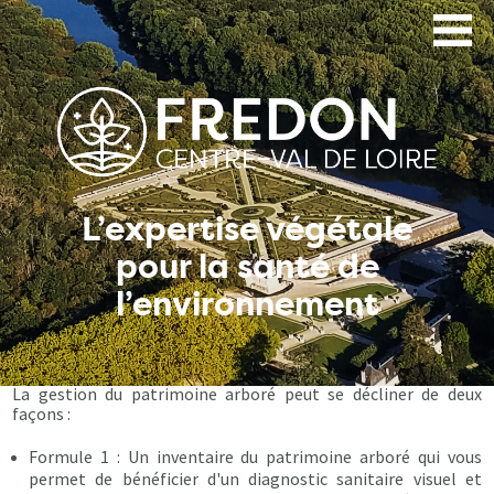
Aller
au
contenu
principal
L’expertise végétale
pour la santé de
l’environnement
La gestion du patrimoine arboré peut se décliner de deux
façons :
Formule 1 : Un inventaire du patrimoine arboré qui vous
permet de bénéficier d'un diagnostic sanitaire visuel et