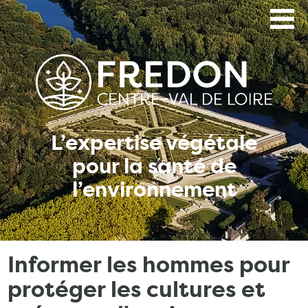
Aller
au
contenu
principal
L’expertise végétale
pour la santé de
l’environnement
Informer les hommes pour
protéger les cultures et