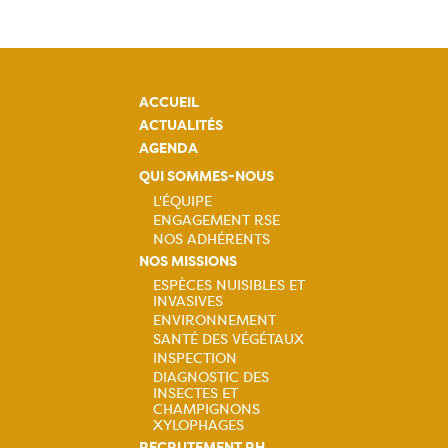
ACCUEIL
ACTUALITÉS
AGENDA
QUI SOMMES-NOUS
L'ÉQUIPE
ENGAGEMENT RSE
Navigation
NOS ADHÉRENTS
principale
NOS MISSIONS
ESPÈCES NUISIBLES ET
INVASIVES
Navigation
ENVIRONNEMENT
SANTÉ DES VÉGÉTAUX
principale
INSPECTION
DIAGNOSTIC DES
INSECTES ET
CHAMPIGNONS
XYLOPHAGES
RECRUTEMENT RH