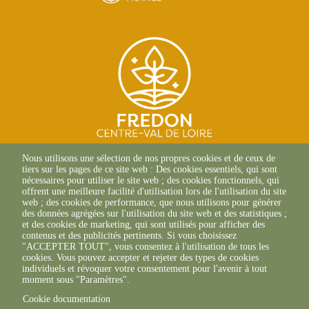
SITE D'ORLÉANS
Nous utilisons une sélection de nos propres cookies et de ceux de
13 Av. des Droits de
tiers sur les pages de ce site web : Des cookies essentiels, qui sont
l'Homme
nécessaires pour utiliser le site web ; des cookies fonctionnels, qui
45000 Orléans
offrent une meilleure facilité d'utilisation lors de l'utilisation du site
02 38 42 13 88 (Composer le
web ; des cookies de performance, que nous utilisons pour générer
canal 1)
des données agrégées sur l'utilisation du site web et des statistiques ;
et des cookies de marketing, qui sont utilisés pour afficher des
SITE DE CHAMBRAY-LÈS-
contenus et des publicités pertinents. Si vous choisissez
TOURS
"ACCEPTER TOUT", vous consentez à l'utilisation de tous les
9 ter Rue Augustin Fresnel
cookies. Vous pouvez accepter et rejeter des types de cookies
37170 Chambray-Les-Tours
individuels et révoquer votre consentement pour l'avenir à tout
02 47 66 27 66
moment sous "Paramètres".
Cookie documentation