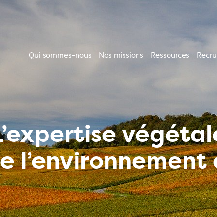
Qui sommes-nous
Nos missions
Ressources
Recr
Navigation
principale
L’expertise végétal
de l’environnemen