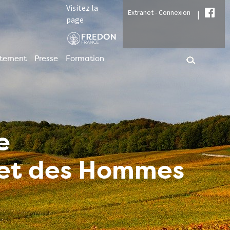
Visitez la
Extranet - Connexion
|
page
utement
Presse
Formation
e
t et des Hommes