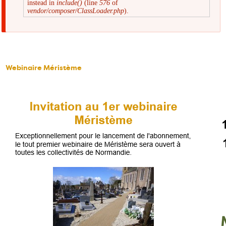
instead in
include()
(line
576
of
d'erreur
vendor/composer/ClassLoader.php
).
Webinaire Méristème