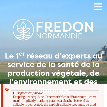
Aller
au
contenu
principal
er
Le 1
réseau d'experts au
service de la santé de la
production végétale, de
l'environnement et des
hommes
Deprecated function
:
Drupal\gutenberg\BlockProcessor\OEmbedProcessor::__const
Message
ruct(): Implicitly marking parameter $cache_backend as
nullable is deprecated, the explicit nullable type must be used