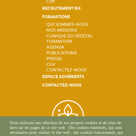
CYP
RECRUTEMENT RH
FORMATIONS
QUI SOMMES-NOUS
NOS MISSIONS
Navigation
CLINIQUE DU VÉGÉTAL
FORMATION
principale
AGENDA
PUBLICATIONS
PRESSE
CGV
CONTACTEZ-NOUS
ESPACE ADHÉRENTS
CONTACTEZ-NOUS
Nous utilisons une sélection de nos propres cookies et de ceux de
tiers sur les pages de ce site web : Des cookies essentiels, qui sont
nécessaires pour utiliser le site web ; des cookies fonctionnels, qui