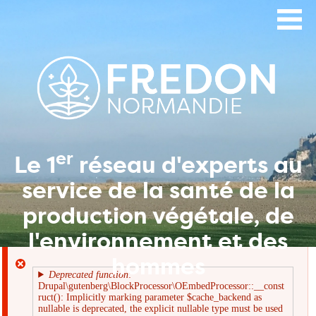
Aller
au
contenu
principal
er
Le 1
réseau d'experts au
service de la santé de la
production végétale, de
l'environnement et des
hommes
Deprecated function
:
Drupal\gutenberg\BlockProcessor\OEmbedProcessor::__const
Message
ruct(): Implicitly marking parameter $cache_backend as
nullable is deprecated, the explicit nullable type must be used