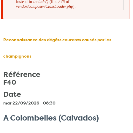
instead in
include()
(line
576
of
d'erreur
vendor/composer/ClassLoader.php
).
Reconnaissance des dégâts courants causés par les
champignons
Référence
F40
Date
mar 22/09/2026 - 08:30
A Colombelles (Calvados)