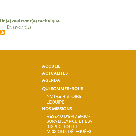
Un(e) assistant(e) technique
En savoir plus
sur
Un(e)
assistant(e)
technique
ACCUEIL
ACTUALITÉS
AGENDA
QUI SOMMES-NOUS
NOTRE HISTOIRE
L'ÉQUIPE
Navigation
NOS MISSIONS
RÉSEAU D'ÉPIDEMIO-
principale
SURVEILLANCE ET BSV
Navigation
INSPECTION ET
MISSIONS DÉLÉGUÉES