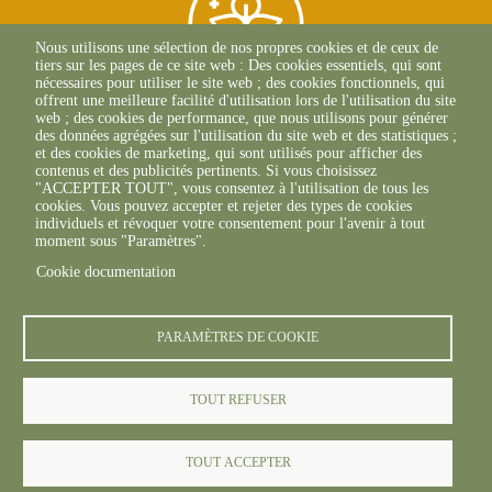
Nous utilisons une sélection de nos propres cookies et de ceux de
tiers sur les pages de ce site web : Des cookies essentiels, qui sont
nécessaires pour utiliser le site web ; des cookies fonctionnels, qui
offrent une meilleure facilité d'utilisation lors de l'utilisation du site
web ; des cookies de performance, que nous utilisons pour générer
des données agrégées sur l'utilisation du site web et des statistiques ;
Siège Social
et des cookies de marketing, qui sont utilisés pour afficher des
contenus et des publicités pertinents. Si vous choisissez
1 Rue Léopold Sédar
"ACCEPTER TOUT", vous consentez à l'utilisation de tous les
Senghor
cookies. Vous pouvez accepter et rejeter des types de cookies
14 460 COLOMBELLES
individuels et révoquer votre consentement pour l'avenir à tout
Tél : 02 31 46 96 50
moment sous "Paramètres".
Cookie documentation
PARAMÈTRES DE COOKIE
TOUT REFUSER
© FREDON 2019 -
Mentions légales
TOUT ACCEPTER