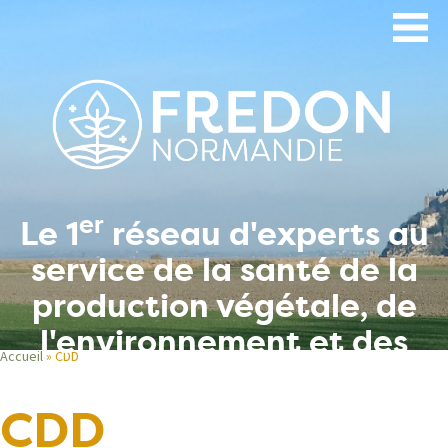
Aller
au
contenu
principal
er
Le 1
réseau d'experts au
service de la santé de la
production végétale, de
l'environnement et des
Accueil
CDD
hommes
Fil
CDD
d'Ariane