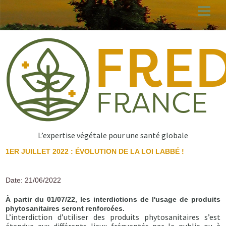
Aller
au
contenu
principal
L’expertise végétale pour une santé globale
1ER JUILLET 2022 : ÉVOLUTION DE LA LOI LABBÉ !
Date: 21/06/2022
À partir du 01/07/22, les interdictions de l'usage de produits
phytosanitaires seront renforcées.
L’interdiction d’utiliser des produits phytosanitaires s’est