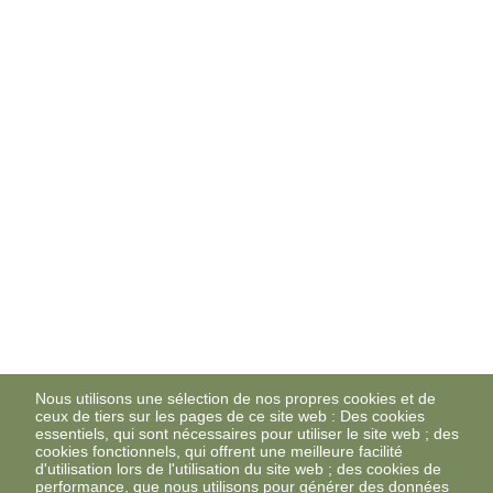
Nous utilisons une sélection de nos propres cookies et de
ceux de tiers sur les pages de ce site web : Des cookies
essentiels, qui sont nécessaires pour utiliser le site web ; des
cookies fonctionnels, qui offrent une meilleure facilité
d'utilisation lors de l'utilisation du site web ; des cookies de
performance, que nous utilisons pour générer des données