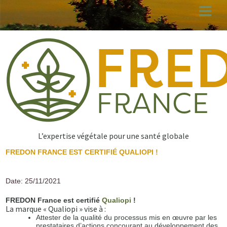
Aller
au
contenu
principal
L’expertise végétale pour une santé globale
FREDON FRANCE EST CERTIFIÉ QUALIOPI !
Date: 25/11/2021
FREDON France est certifié
Qualiopi
!
La marque « Qualiopi » vise à :
Attester de la qualité du processus mis en œuvre par les
prestataires d’actions concourant au développement des