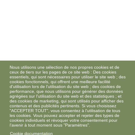
Nous utilisons une sélection de nos propres cookies et de
ceux de tiers sur les pages de ce site web : Des cookies
essentiels, qui sont nécessaires pour utiliser le site web ; des
cookies fonctionnels, qui offrent une meilleure facilité
d'utilisation lors de l'utilisation du site web ; des cookies de
performance, que nous utilisons pour générer des données
agrégées sur l'utilisation du site web et des statistiques ; et
des cookies de marketing, qui sont utilisés pour afficher des
contenus et des publicités pertinents. Si vous choisissez
"ACCEPTER TOUT", vous consentez à l'utilisation de tous
les cookies. Vous pouvez accepter et rejeter des types de
cookies individuels et révoquer votre consentement pour
l'avenir à tout moment sous "Paramètres".
Cookie documentation