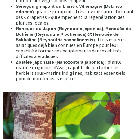
l’ombre aux végétations indigènes.
Séneçon grimpant ou Lierre d’Allemagne (Delairea
: plante grimpante très envahissante, formant
odorata)
des « draperies » qui empêchent la régénération des
plantes locales.
,
Renouée du Japon (Reynoutria japonica)
Renouée de
et
Bohême (Reynoutria × bohemica)
Renouée de
: trois espèces
Sakhaline (Reynoutria sachalinensis)
asiatiques déjà bien connues en Europe pour leur
capacité à former des peuplements denses et très
difficiles à éradiquer.
: plante
Zostère japonaise (Nanozostera japonica)
marine originaire d’Asie, capable de perturber les
herbiers sous-marins indigènes, habitats essentiels
pour de nombreuses espèces.