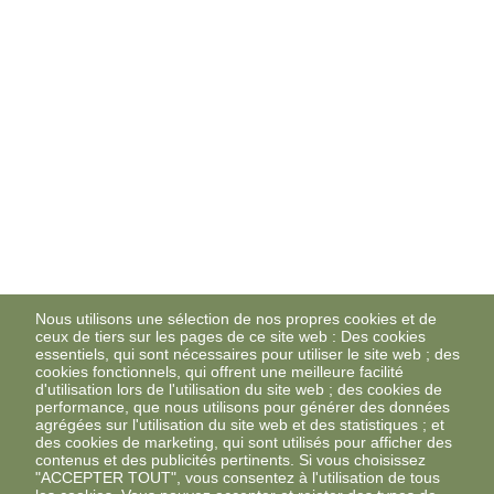
Nous utilisons une sélection de nos propres cookies et de
ceux de tiers sur les pages de ce site web : Des cookies
essentiels, qui sont nécessaires pour utiliser le site web ; des
cookies fonctionnels, qui offrent une meilleure facilité
d'utilisation lors de l'utilisation du site web ; des cookies de
performance, que nous utilisons pour générer des données
agrégées sur l'utilisation du site web et des statistiques ; et
des cookies de marketing, qui sont utilisés pour afficher des
contenus et des publicités pertinents. Si vous choisissez
"ACCEPTER TOUT", vous consentez à l'utilisation de tous