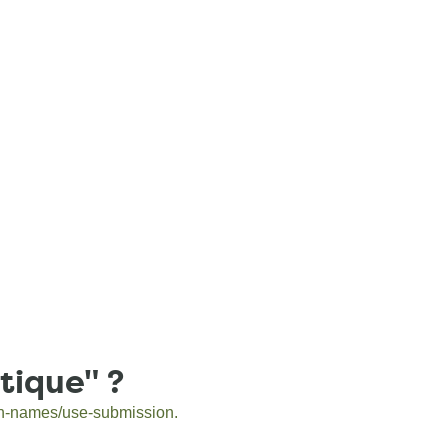
tique" ?
on-names/use-submission.