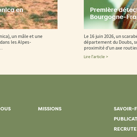
onica en
Première détect
Bourgogne-Fr
nica), un mâle et une
Le 16 juin 2026, un scarab
dans les Alpes-
département du Doubs, su
d…
proximité d'un axe routi
Lire l'article >
NOUS
MISSIONS
SAVOIR-F
PUBLICA
RECRUT