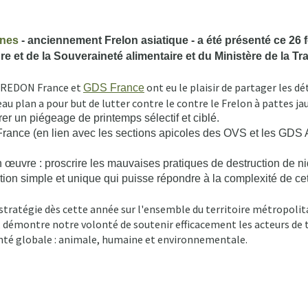
unes
- anciennement Frelon asiatique - a été présenté ce 26 f
re et de la Souveraineté alimentaire et du Ministère de la T
s FREDON France et
ont eu le plaisir de partager les dé
GDS France
eau plan a pour but de lutter contre le contre le Frelon à pattes ja
rer un piégeage de printemps sélectif et ciblé.
rance (en lien avec les sections apicoles des OVS et les GDS Api
œuvre : proscrire les mauvaises pratiques de destruction de nid
solution simple et unique qui puisse répondre à la complexité de c
 stratégie dès cette année sur l'ensemble du territoire métropoli
démontre notre volonté de soutenir efficacement les acteurs de ter
anté globale : animale, humaine et environnementale.