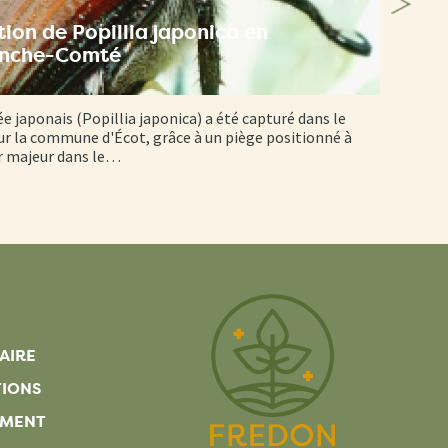
ion de Popillia japonica en
anche-Comté
ée japonais (Popillia japonica) a été capturé dans le
r la commune d'Écot, grâce à un piège positionné à
er majeur dans le…
AIRE
TIONS
EMENT