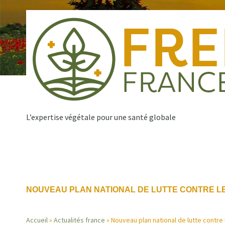
Aller
au
contenu
principal
L’expertise végétale pour une santé globale
Qui sommes nous ?
Nos missions
Publications
Navigation
NOUVEAU PLAN NATIONAL DE LUTTE CONTRE LE
principale
Accueil
Actualités france
Nouveau plan national de lutte contre 